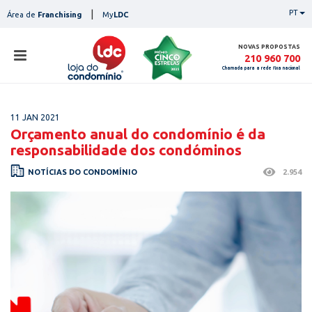
Skip
|
PT
Área de
Franchising
My
LDC
to
content
NOVAS PROPOSTAS
210 960 700
Chamada para a rede fixa nacional
loja
11 JAN 2021
lojas
Orçamento anual do condomínio é da
ser
responsabilidade dos condóminos
serviços
not
NOTÍCIAS DO CONDOMÍNIO
2.954
notícias
con
pesq
contactos