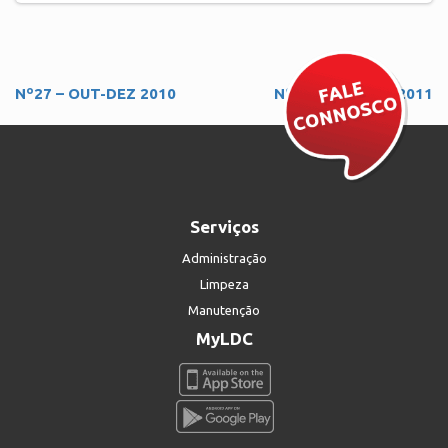
Navegação
Nº27 – OUT-DEZ 2010
Nº29 – ABR-JUN 2011
de
artigos
Serviços
Administração
Limpeza
Manutenção
MyLDC