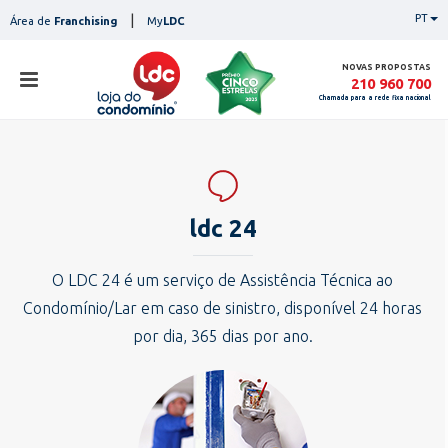
Skip
|
PT
Área de
Franchising
My
LDC
to
content
NOVAS PROPOSTAS
210 960 700
Chamada para a rede fixa nacional
loja
lojas
ser
ldc 24
serviços
not
notícias
O LDC 24 é um serviço de Assistência Técnica ao
con
Condomínio/Lar em caso de sinistro, disponível 24 horas
pesq
contactos
por dia, 365 dias por ano.