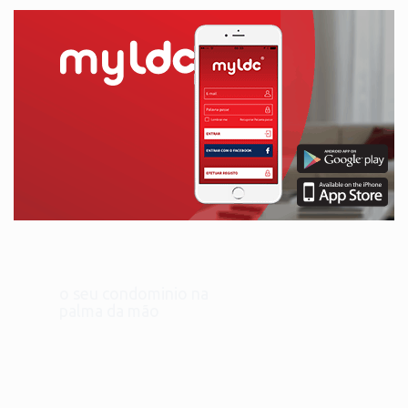
o seu condominio na
palma da mão