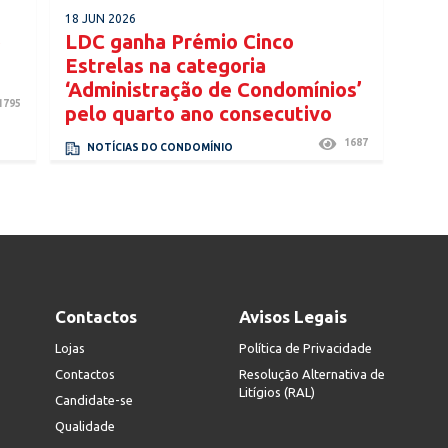
18 JUN 2026
o
LDC ganha Prémio Cinco
Estrelas na categoria
‘Administração de Condomínios’
1795
pelo quarto ano consecutivo
1687
NOTÍCIAS DO CONDOMÍNIO
Contactos
Avisos Legais
Lojas
Política de Privacidade
Contactos
Resolução Alternativa de
Litígios (RAL)
Candidate-se
Qualidade