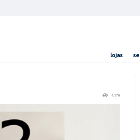
lojas
se
4.176