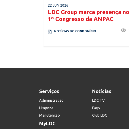
22 JUN 2026
LDC Group marca presença n
1º Congresso da ANPAC
NOTÍCIAS DO CONDOMÍNIO
Serviços
Notícias
Administração
LDC TV
Limpeza
Faqs
Manutenção
Club LDC
MyLDC