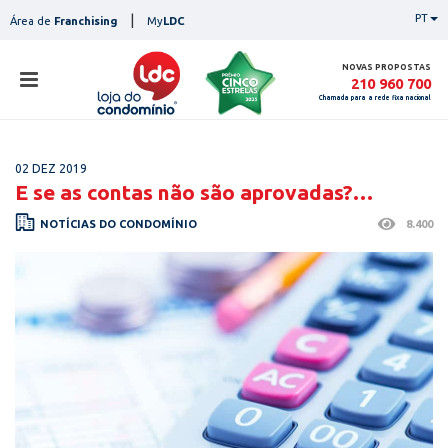
Skip
|
PT
Área de
Franchising
My
LDC
to
content
NOVAS PROPOSTAS
210 960 700
Chamada para a rede fixa nacional
loja
02 DEZ 2019
lojas
E se as contas não são aprovadas?…
ser
NOTÍCIAS DO CONDOMÍNIO
8.400
serviços
not
notícias
con
pesq
contactos